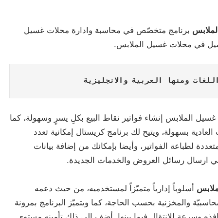
لملابس
برنامج متخصّص في محاسبة وادارة محلات غسيل
سيل في محلات غسيل الملابس.
للغات ومنها العربية والانجليزية
سيل الملابس إنشاء فواتير نقاط البيع بكلِ يسرٍ وسهولة، كما
ادية بسهولة، ويتيح لك برنامج كريستال إمكانية تعدد
دة لطباعة الفواتير، وأيضا بإمكانك من إضافة بيانات
 في ارسال رسائل العروض والخدمات الجديدة.
ملابس
أسلوباً إدارياً متميّزاً لمستخدميه، من حيث دعمه
اسبيّة والمخزنية بحسب الحاجة، كما ويتميّز البرنامج بمرونة
ذه وسرعة الانتقال فيما بينها. أضف الى ذلك تأمينه مستوى