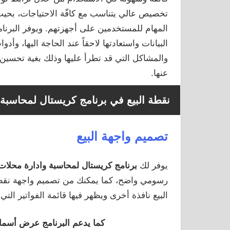
تخصيص عالي يتناسب مع كافّة الاحتياجات، بحي
المهام للمستخدمين على أجهزتهم. ويوفر البرن
البيانات واستعادتها لاحقاً عند الحاجة اليها، و
والمشاكل التي قد تطرأ عليها وذلك بغية تحسين 
عنها.
نقطة البيع في برنامج كريستال
لمحاسبة 
تصميم واجهة البيع
يوفر لك
برنامج كريستال
لمحاسبة وادارة محلا
رسومي واضح، كما يمكنك من تصميم واجهة نقطة ال
البيع نافذة أخرى ويظهر فيها قائمة الفواتير الت
كما يدعم البرنامج عرض أسماء ا