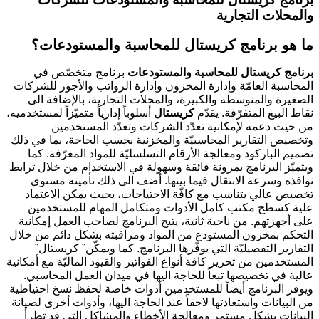
والمحلات التجارية
ما هو برنامج كريستال للمحاسبة والمستودعات؟
برنامج كريستال للمحاسبة والمستودعات
برنامج متخصّص في
المحاسبة العامّة وإدارة المخزون وإدارة الرواتب والأجور للشركات
الصغيرة والمتوسطة والكبيرة، والمحلات التجارية، بالإضافة الى
نقاط البيع المتفرّقة. يقدّم
كريستال
أسلوباً إدارياً متميّزاً لمستخدميه،
من حيث دعمه لإمكانية تعدّد الشركات وتعدّد المستخدمين
وتخصيص التقارير المحاسبيّة والمخزنية بحسب الحاجة، بما في ذلك
تصميم الباركود ومعالجة الأرقام التسلسليّة للمواد المعرّفة. كما
ويتميّز البرنامج بمرونة فائقة وسهولة في الاستخدام من خلال ترابط
نوافذه وسرعة الانتقال فيما بينها. أضف الى ذلك تأمينه مستوى
تخصيص عالي يتناسب مع كافّة الاحتياجات، بحيث يمكن الاعتماد
علية كسطح مكتب كامل الأدوات ومتكامل المهام للمستخدمين
على أجهزتهم. من ناحية ثانية، يتيح البرنامج لصاحب العمل إمكانية
التحكم بمخزون المستودع من المواد ومراقبته بشكل دائم من خلال
التقارير التفصيليّة التي يوفّرها البرنامج. كما ويمكّن” كريستال”
المستخدمين من تحرير كافة أنواع الفواتير والقيود الماليّة مع أمكانية
عالية في تخصيصها تبعاً للحاجة اليها في ميدان العمل المحاسبي.
ويوفر البرنامج أيضاً للمستخدمين أدوات خاصة لحفظ نسخ احتياطية
من البيانات واستعادتها لاحقاً عند الحاجة اليها، وأدوات أخرى لصيانة
البيانات بشكل مستمر ومعالجة الأخطاء والمشاكل التي قد تطرأ