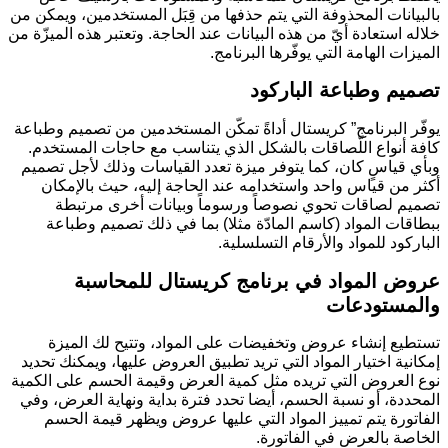
بالبيانات المحذوفة التي يتم حذفها من قِبَل المستخدمين، ويمكن من
خلاله استعادة أيّ من هذه البيانات عند الحاجة. وتعتبر هذه الميزّة من
الميزات الهامة التي يوفّرها البرنامج.
تصميم وطباعة الباركود
يوفّر البرنامج” كريستال أداةً تمكّن المستخدمين من تصميم وطباعة
كافة أنواع اللّصاقات بالشكل الذي يتناسب مع حاجات المستخدم.
وبأي قياسٍ كان، كما يتوفر ميزة تعدد القياسات وذلك لأجل تصميم
أكثر من قياس واحد واستخدامه عند الحاجة إليه، حيث بالإمكان
تصميم لصاقات تحوي نصوصاً ورسوماً وبيانات أخرى مرتبطة
ببطاقات المواد (كاسم المادّة مثلا) بما في ذلك تصميم وطباعة
الباركود للمواد والأرقام التسلسلية.
عروض المواد
في برنامج كريستال للمحاسبة
والمستودعات
تستطيع إنشاء عروض وتخفيضات على المواد، وتتيح لك الميزة
إمكانية اختيار المواد التي تريد تطبيق العروض عليها، ويمكنك تحديد
نوع العروض التي تريده مثل كمية العرض وقيمة الحسم على الكمية
المحددة، أو نسبة الحسم، أيضا تحدد فترة بداية ونهاية العرض، وفي
الفاتورة يتم تمييز المواد التي عليها عروض ويظهر قيمة الحسم
الخاصة بالعرض في الفاتورة.