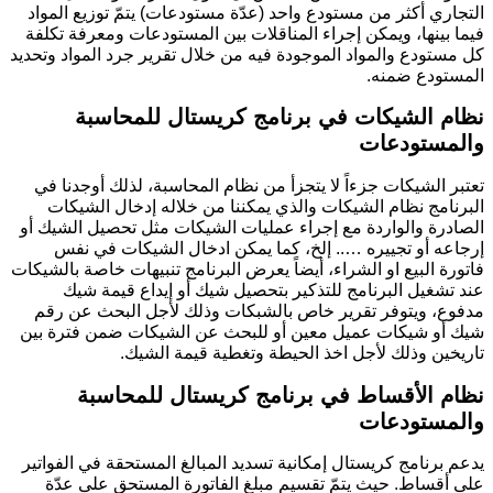
التجاري أكثر من مستودع واحد (عدّة مستودعات) يتمّ توزيع المواد
فيما بينها، ويمكن إجراء المناقلات بين المستودعات ومعرفة تكلفة
كل مستودع والمواد الموجودة فيه من خلال تقرير جرد المواد وتحديد
المستودع ضمنه.
نظام الشيكات
في برنامج كريستال للمحاسبة
والمستودعات
تعتبر الشيكات جزءاً لا يتجزأ من نظام المحاسبة، لذلك أوجدنا في
البرنامج نظام الشيكات والذي يمكننا من خلاله إدخال الشيكات
الصادرة والواردة مع إجراء عمليات الشيكات مثل تحصيل الشيك أو
إرجاعه أو تجييره ….. إلخ، كما يمكن ادخال الشيكات في نفس
فاتورة البيع او الشراء، أيضاً يعرض البرنامج تنبيهات خاصة بالشيكات
عند تشغيل البرنامج للتذكير بتحصيل شيك أو إيداع قيمة شيك
مدفوع، ويتوفر تقرير خاص بالشبكات وذلك لأجل البحث عن رقم
شيك أو شيكات عميل معين أو للبحث عن الشيكات ضمن فترة بين
تاريخين وذلك لأجل اخذ الحيطة وتغطية قيمة الشيك.
نظام الأقساط
في برنامج كريستال للمحاسبة
والمستودعات
يدعم برنامج كريستال إمكانية تسديد المبالغ المستحقة في الفواتير
على أقساط. حيث يتمّ تقسيم مبلغ الفاتورة المستحق على عدّة