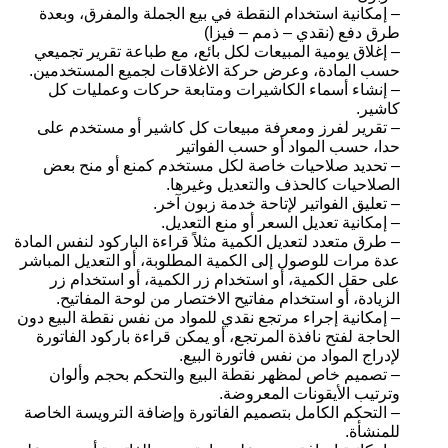
– إمكانية استخدام النقطة في بيع الجملة والمفرق، وبعدة
طرق دفع (نقدي – ذمم – فيزا)
– إغلاق يومية المبيعات لكل بائع، مع طباعة تقرير تجميعي
حسب المادة، وعرض حركة الاغلاقات لجميع المستخدمين.
– إنشاء أسماء الكاشيرات ومتابعة حركات وعمليات كل
كاشير.
– تقرير لفرز ومعرفة مبيعات كل كاشير أو مستخدم على
حدا، حسب المواد أو حسب الفواتير
– تحديد صلاحيات خاصة لكل مستخدم كمنع أو منح بعض
الصلاحيات كالحذف والتعديل وغيرها.
– تعليق الفواتير لإتاحة خدمة زبون آخر.
– إمكانية تعديل السعر أو منع التعديل.
– طرق متعدد لتعديل الكمية مثلاً قراءة الباركود لنفس المادة
عدة مرات للوصول إلى الكمية المطلوبة، أو التعديل المباشر
على حقل الكمية، أو استخدام زر الكمية، أو استخدام زر
الزيادة، أو استخدام مفاتيح الاختصار من لوحة المفاتيح.
– إمكانية إجراء مرتجع نقدي للمواد من نفس نقطة البيع دون
الحاجة لفتح نافذة المرتجع، أو يمكن قراءة باركود الفاتورة
لإدراج المواد من نفس فاتورة البيع.
– تصميم خاص لمظهر نقطة البيع والتحكم بحجم وألوان
وترتيب الأيقونات المعروضة.
– التحكم الكامل بتصميم الفاتورة وإضافة الترويسة الخاصة
للمنشأة.