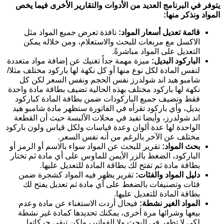
يتوفر في البرنامج العديد من الأدوات والتقارير الأخرى فيما يخص
المواد ونذكر منها:
قائمة تعديل أسعار المواد:
نافذة تعرض جميع المواد مثل
الاكسل مع مربعات للبحث والاستعلام، ومن خلاله يمكن
التعديل على المواد مباشرةً.
الباركود البديل:
ميزة مهمة جداً تغنيك عن إضافة مواد متعددة
لنفس المادة لكل نوع منها أو كل نكهة لها باركود مختلف مثلا/
شامبو هيد اند شولدرز نفس الحجم ونفس السعر لكن كل
نكهة لها باركود مختلف بهذه الحالية تضيف بطاقة مادة واحدة
فقط وتضيف جميع الباركودات ضمن بطافة المادة كباركود
بديل، وأي باركود تقرأه في الفاتورة ستظهر مادة شامبو هيد
اند شولدرز، وأيضا تفيد في محلات الألبسة حيث أن القطعة
الواحدة لها عدة ألوان وعدة قياسات ولكل قياس ولون باركود
مختلف عن الآخر بالرغم من أنه نفس السعر.
بحث المواد:
تقرير للبحث عن المواد سواء بالاسم أو الرمز أو
الباركود، الضغط بالزر الأيمن للماوس على أي مادة ثم تختار
بطاقة مادة ثم تفتح لك بطاقة المادة للتعديل عليها.
دليل المواد والفئات:
تقرير يظهر فيه المواد كشجرة ضمن
فئات وتصنيفات بالضغط على أي مادة ثم تعديل يفتح لك
بطاقة المادة للتعديل عليها.
المواد الغير نشطة:
فيحال أردت الاستغناء عن مادة وعدم
بيعها وشرائها مرة أخرى، يمكنك تحديدها كمادة غير نشطة
لكي لا تظهر في البحث ولا الفواتير، ولكن تبقى حركاتها