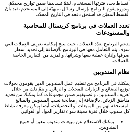
أقساط يحدد فترتها المستخدم، ليتمّ تسديدها ضمن تواريخ محددّة،
وبدوره يقوم البرنامج بإرسال رسائل تنبيهيّة إلى المستخدم تفيد بأنّ
القسط المعيّن قد استحق دفعه في التاريخ المحدّد.
تعدد العملات
في برنامج كريستال للمحاسبة
والمستودعات
يدعم البرنامج تعدّد العملات، حيث يتيح إمكانية تعريف العملات التي
سوف يتم التعامل معها في البرنامج بالإضافة إلى تحديد أسعار
صرفها وإدارة عملية بيعها وشرائها. والمزيد من التقارير الخاصة
بالعملات.
نظام المندوبين
يمكنك في البرنامج من تنظيم عمل المندوبين الذين يقومون بجولات
توزيع البضائع و الزيارات للمحلات و الزبائن. و يتمّ ذلك من خلال
تعريف المندوبين، و تصنيفهم ضمن مجموعات كما يمكنك من تحديد
مناطق الزبائن، بالإضافة إلى معالجة نسب المندوبين والمبالغ
المستحقة لهم من المبيعات أو التحصيلات، أيضا يمكن معرفة نشاط
كل مندوب خلال فترة معينة سواء تقارير المواد أو الفواتير.
– يمكنك الاستعلام عن مبيعات مندوب معين أو جميع
المندوبين.