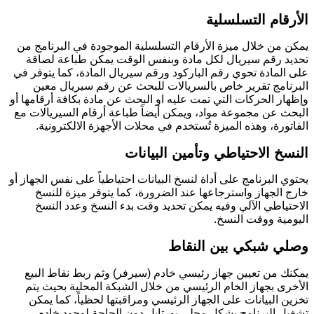
الأرقام التسلسلية
يمكن من خلال ميزة الأرقام التسلسلية الموجودة في البرنامج من
تحديد رقم سيريال لكل مادة وبنفس الوقت يمكن طباعة لصاقة
على المادة تحوي رقم الباركود ورقم سيريال المادة، كما يتوفر في
البرنامج تقرير خاص بالسريالات للبحث عن رقم سيريال معين
وإظهار الحركات التي تمت عليه او البحث عن مادة بكافة أرقامها أو
البحث عن مجموعة مواد، ويمكن أيضاً طباعة أرقام السيريالات مع
الفاتورة، وهذه الميزة تُستخدم في محلات الأجهزة الالكترونية.
النسخ الاحتياطي وتأمين البيانات
يحتوي البرنامج على أداة لنسخ البيانات احتياطياً على نفس الجهاز أو
خارج الجهاز واسترجاعها عند الضرورة، كما يتوفر ميزة للنسخ
الاحتياطي الآلي وفيه يمكن تحديد وقت بدء النسخ وعدد النسخ
اليومية ووقت النسخ.
وصلي شبكي بين النقاط
يمكنك من تعيين جهاز رئيسي خادم (سيرفر) وثم ربط نقاط البيع
الأخرى بجهاز الخام الرئيسي من خلال الشبكة المحلية بحيث يتم
تخزين البيانات على الجهاز الرئيسي ومراقبتها لحظياً، كما يمكن
تشغيل البرنامج بشكل محلي بورتابل دون الحاجة لوجود خادم