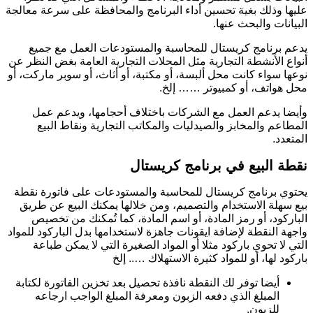
عليها وذلك بغية تحسين أداء البرنامج والمحافظة على سرعة معالجة
البيانات والبحث عنها.
يدعم برنامج كريستال للمحاسبة والمستودعات العمل مع جميع
أنواع الأنشطة التجارية مثل المحلات التجارية العامة بغض النظر عن
نوعها سواء كانت محل ألبسة، أو مكتبة، أو أثاث، أو سوبر ماركت، أو
محل هواتف، أو كمبيوتر …… إلخ.
وأيضا يدعم العمل مع الشركات باختلاف أحجامها، ويدعم عمل
المطاعم والمخابز والصيدليات والمكاتب التجارية ونقاط البيع
المتعدد.
نقطة البيع في برنامج كريستال
يحتوي برنامج كريستال للمحاسبة والمستودعات على فاتورة نقطة
بيع سهلة الاستخدام والتصميم، ومن خلالها يمكنك البيع عن طريق
الباركود، أو رمز المادة، أو اسم المادة، كما تُمكنك من تخصيص
واجهة النقطة لإضافة ايقونات جاهزة لاستخدامها بدل الباركود للمواد
التي لا تحوي باركود مثلا أو المواد الصغيرة التي لا يمكن طباعة
باركود لها، أو للمواد كثيرة الاستهلاك ….. إلخ
أيضا توفر لك النقطة نافذة تحصيل بعد تخزين الفاتورة لكتابة
المبلغ الذي دفعه الزبون ومعرفة المبلغ الواجب ارجاعه
للزبون.