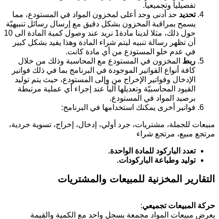
تفصيلياً وتجميعياً.
تحديد
حد أدنى وحد أعلى لمخزون المواد في المستودع، مما
يسمح بمراقبة المخزون بشكل دقيق مع إرسال رسائل تنبيهيّة
حول ذلك، مثلا لدينا مادة1 نريد عند وصول كمية المادة الى 10
أن تظهر رسالة تنبيه ليتم شراء المادة وهذا يفيد بشكل كبير
في عدم خلو المستودع من أي مادة كانت.
ربط
المخزون في المستودع مع المحاسبة وذلك من خلال
كافة أنواع الفواتير الموجودة في البرنامج بما في ذلك فواتير
الإدخال وفواتير الإخراج من وإلى المستودع، حيث يتم توليد
القيود المحاسبيّة وتعديلها آلياً عند إجراء أي عملية مرتبطة
برصيد المواد في المستودع.
فواتير أخرى يمكنك استخدامها في البرنامج:
مبيعات للجملة، مشتريات، جرد أولي، إدخال، إخراج، تسوية جردية،
مرتجع مبيع، مرتجع شراء
تعدد الباركود للمادة الواحدة.
توليد وطباعة الباركودات.
التقارير المخزنية للمبيعات والمشتريات
حركة المبيعات تجميعي
:
يعرض مبيعات المواد مجمعة بسجل واحد مع الكمية والقيمة