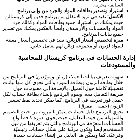
السابقة مخزنة.
استيراد وتصدير بطاقات المواد والجرد من وإلى برنامج
الاكسل:
تفيد في تريد الانتقال من برنامج قديم إلى كريستالن
حيث يمكنك من استيراد جميع بطاقات المواد وكذلك جرد
المواد والحسابات والأرصدةن وأيضاً بالعكس يمكنك من تصدير
جميع بيانات البرنامج.
ميزة لتخصيص أسعار الزبائن:
تفيد في تخصيص أسعار معينة
للمواد لزبون أو مجموعة زبائن لهم تعامل خاص.
إدارة الحسابات
في برنامج كريستال للمحاسبة
والمستودعات
سهولة تعريف بيانات العملاء (زبائن ومورّدين) في البرنامج من
خلال بطاقة الزبون وبطاقة المورد والتي تحوي كل منها بيانات
تفصيليّة كاملة حول العميل، بالإضافة إلى معلومات حول
طريقة التعامل معه. ويقوم البرنامج بإنشاء بطاقة حساب لكل
عميل فور تعريفه في البرنامج، كما يمكن تحديد نمط تسعير
الزبون (جملة – مفرق)
يحوي البرنامج دليل حسابات يتميّز بالمرونة من حيث التصميم
والسهولة من حيث التعامل، حيث يحوي بدوره كافة أنواع
الحسابات المعرّفة في البرنامج والتي يتم تعريفها من قبل
المستخدم أيضاً وتكون مرتّبة على شكل حسابات رئيسيّة
وفرعيّة. كما ويمكّن هذا الدليل من إنشاء حسابات جديدة