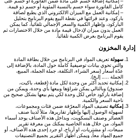
– إمكانية إضافة حسم على مادة ضمن الفاتورة أو حسم على
كامل الفاتورة سواء حسم بالنسبة المئوية أو حسم ذو قيمة.
– إمكانية العمل مع الميزان الالكتروني الذي يطبع لصاقة
باركود، وعند قرائتها في نقطة البيع يقوم البرنامج بتحليل
الباركود، وإظهار الكمية والسعر الإجمالي تلقائياً، كما يمكن
العمل بدون ميزان لإدخال قيمة مادة من خلال الاختصارات ثم
يقوم البرنامج بعرض الكمية تلقائياً.
إدارة المخزون
سهولة
تعريف المواد في البرنامج من خلال بطاقة المادة
والتي تحوي بيانات توصيفيةٌ كاملة حول المادة، بالإضافة إلى
عدّة أسعار (سعر الشراء، التكلفة، جملة الجملة، المبيع،
الجملة ….. إلـخ).
إمكانية تحديد أكثر من وحدة لكل مادة (قطعة، باكيت،
صندوق) وبالتالي يمكن شراؤها وبيعها بأي وحدة، ويمكن من
إضافة باركود خاص لكل وحدة لكي يتم بيعها بشكل صحيح من
ناحية السعر والكمية.
إمكانية
تصنيف المواد المعرّفة ضمن فئات ومجموعات،
لسهولة الوصول إليها وإظهار تقاريرها، مثلاً لدينا صنف
العصائر وصنف البسكويت، وبداخل هذه الأصناف يوجد أسماء
المواد، من خلال هذه الخاصية يمكنك من معرفة تقرير
مبيعات، او مشتريات، او أرباح، او جرد إحدى هذه الأصناف، أو
جميع المواد معاً، ويمكن اظهار التقرير بجميع التصنيفات