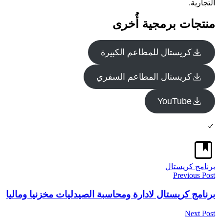
التجارية.
منتجات برمجية أُخرى
كريستال للمطاعم الكبيرة
كريستال المطاعم السفري
YouTube
برنامج كريستال
تصفّح
Previous Post
المقالات
برنامج كريستال لادارة ومحاسبة الصيدليات مخزنيا وماليا
Next Post