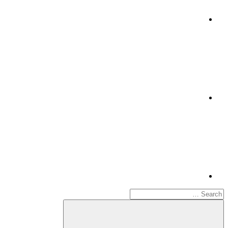
Twitter
Telegram
Search
for: