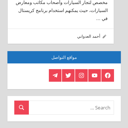
مخصص لتجار السيارات وأصحاب مكاتب ومعارض
السيارات، حيث يمكنهم استخدام برنامج كريستال
في
…
23/06/2016
أحمد العدواني
مواقع التواصل
Telegram
Twitter
Insagram
Youtube
Facebook
Crystal
Search
Search
for: