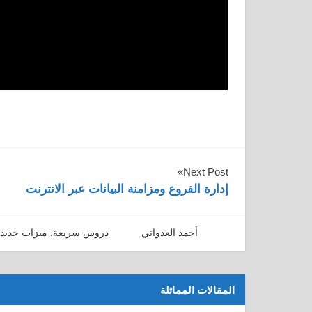
تصفّح
Next Post
إدارة الفروع ومزامنة البيانات عبر الانترنت
المقالات
18/01/2017
أحمد العدواني
دروس سريعة
,
ميزات جديد
المقالات المماثلة