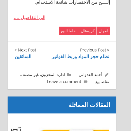
إلــــخ من الاختصارات شائعة الاستخدام.
إلى التفاصيل ….
اموال
كريستال
نقاط البيع
تصفّح
Next Post
Previous Post
نظام حجز المواد وربط الفواتير
السائقين
المقالات
15/01/2016
أحمد العدواني
ادارة المخزون
,
غير مصنف
,
نقاط بيع
Leave a comment
المقالات المماثلة