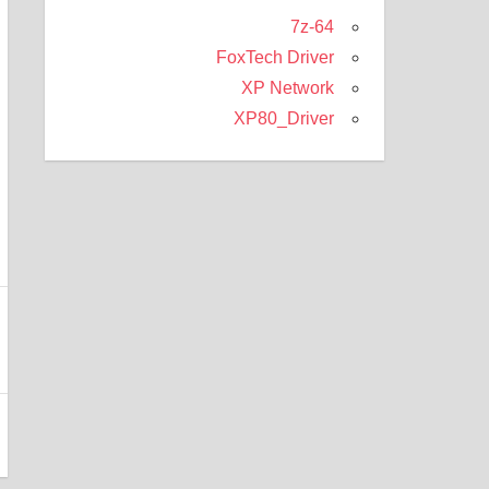
7z-64
FoxTech Driver
XP Network
XP80_Driver