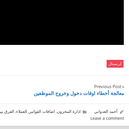
كريستال
تصفّح
Previous Post
معالجة أخطاء اوقات دخول وخروج الموظفين
المقالات
29/02/2016
أحمد العدواني
ادارة المخزون
,
اضافات الفواتير
,
العملاء
,
الفرق بي
Leave a comment