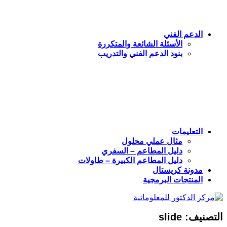
الدعم الفني
الأسئلة الشائعة والمتكررة
بنود الدعم الفني والتدريب
التعليمات
مثال عملي محلول
دليل المطاعم – السفري
دليل المطاعم الكبيرة – طاولات
مدونة كريستال
المنتجات البرمجية
التصنيف:
slide