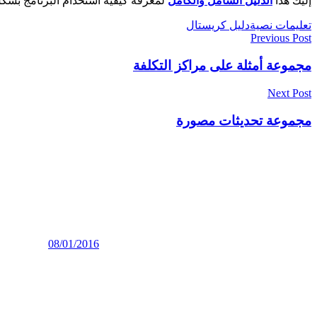
إليك هذا
الدليل الشامل والكامل
لمعرفة كيفية استخدام البرنامج بشكلٍ 
تعليمات نصية
دليل كريستال
تصفّح
Previous Post
المقالات
مجموعة أمثلة على مراكز التكلفة
Next Post
مجموعة تحديثات مصورة
08/01/2016