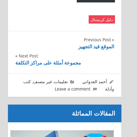
دليل كريستال
تصفّح
Previous Post
الموقع قيد التجهيز
المقالات
Next Post
مجموعة أمثلة على مراكز التكلفة
03/12/2015
أحمد العدواني
تعليمات
,
غير مصنف
,
كتب
وأدلة
Leave a comment
المقالات المماثلة