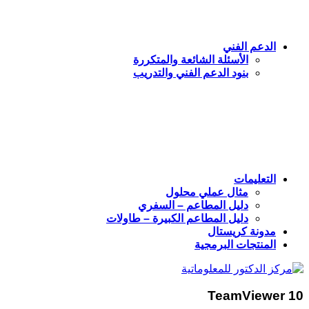
الدعم الفني
الأسئلة الشائعة والمتكررة
بنود الدعم الفني والتدريب
التعليمات
مثال عملي محلول
دليل المطاعم – السفري
دليل المطاعم الكبيرة – طاولات
مدونة كريستال
المنتجات البرمجية
TeamViewer 10