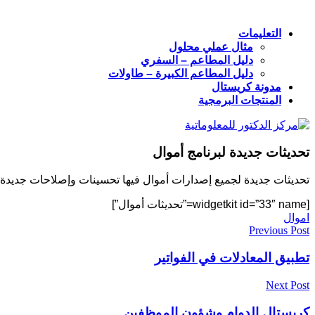
التعليمات
مثال عملي محلول
دليل المطاعم – السفري
دليل المطاعم الكبيرة – طاولات
مدونة كريستال
المنتجات البرمجية
تحديثات جديدة لبرنامج أموال
تحديثات جديدة لجميع إصدارات أموال فيها تحسينات وإصلاحات جديدة.
[widgetkit id=”33″ name=”تحديثات أموال”]
اموال
تصفّح
Previous Post
المقالات
تطبيق المعادلات في الفواتير
Next Post
كريستال الدوام وشؤون الموظفين