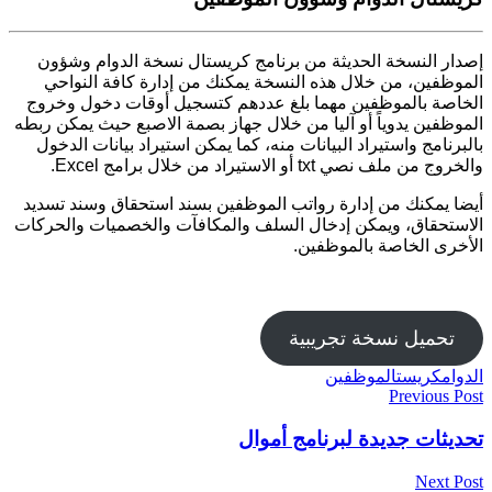
إصدار النسخة الحديثة من برنامج كريستال نسخة الدوام وشؤون
الموظفين، من خلال هذه النسخة يمكنك من إدارة كافة النواحي
الخاصة بالموظفين مهما بلغ عددهم كتسجيل أوقات دخول وخروج
الموظفين يدوياً أو آليا من خلال جهاز بصمة الاصبع حيث يمكن ربطه
بالبرنامج واستيراد البيانات منه، كما يمكن استيراد بيانات الدخول
والخروج من ملف نصي txt أو الاستيراد من خلال برامج Excel.
أيضا يمكنك من إدارة رواتب الموظفين بسند استحقاق وسند تسديد
الاستحقاق، ويمكن إدخال السلف والمكافآت والخصميات والحركات
الأخرى الخاصة بالموظفين.
تحميل نسخة تجريبية
الدوام
كريستال
موظفين
تصفّح
Previous Post
المقالات
تحديثات جديدة لبرنامج أموال
Next Post